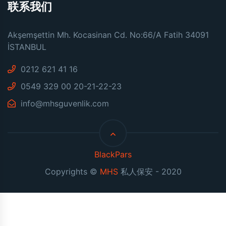
联系我们
Akşemşettin Mh. Kocasinan Cd. No:66/A Fatih 34091
İSTANBUL
0212 621 41 16
0549 329 00 20-21-22-23
info@mhsguvenlik.com
BlackPars
Copyrights ©
MHS
私人保安 - 2020