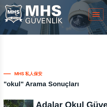
MHS 私人保安
"okul" Arama Sonuçları
Adalar Okul Güve