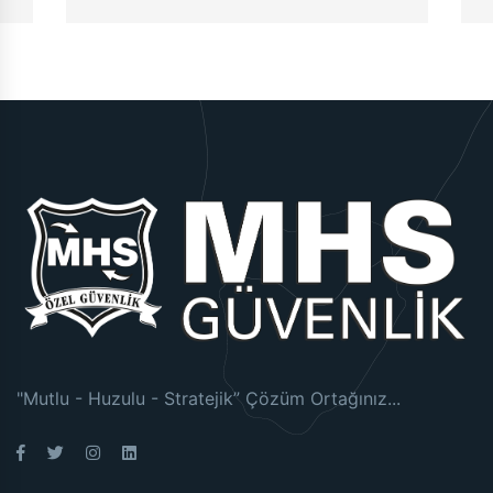
"Mutlu - Huzulu - Stratejik” Çözüm Ortağınız...