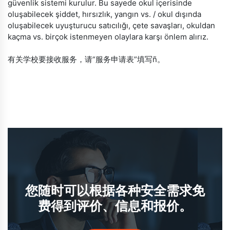
güvenlik sistemi kurulur. Bu sayede okul içerisinde
oluşabilecek şiddet, hırsızlık, yangın vs. / okul dışında
oluşabilecek uyuşturucu satıcılığı, çete savaşları, okuldan
kaçma vs. birçok istenmeyen olaylara karşı önlem alırız.
有关学校要接收服务，请“服务申请表”填写ñ。
您随时可以根据各种安全需求免
费得到评价、信息和报价。